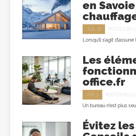
en Savoie
chauffage
JUIL 18
POSTED BY
L
Lorsqu’il s’agit d’assure
Les éléme
fonctionn
office.f
AVR 7
POSTED BY
LU
Un bureau n’est plus seul
Évitez le