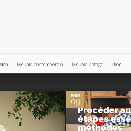
sign
Meuble contemporain
Meuble vintage
Blog
0
MAR
09
Procéder au
étapes esse
méthodes