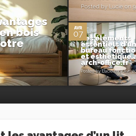
Posted by
Lucie
on 9
0
avantages
AVR
 en bois
07
Les éléments
votre
essentiels d’u
bureau fonctio
et esthétique 
arch-office.f
Posted by
Lucie
on 7 Avr, 2
t les avantages d’un lit