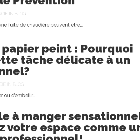
de Prévention
UCIE
IN
BLOG
ne fuite de chaudière peuvent être...
 papier peint : Pourquoi
ette tâche délicate à un
nnel?
CIE
IN
BLOG
r ou d’embellir...
le à manger sensationnel
 votre espace comme u
 professionnel!