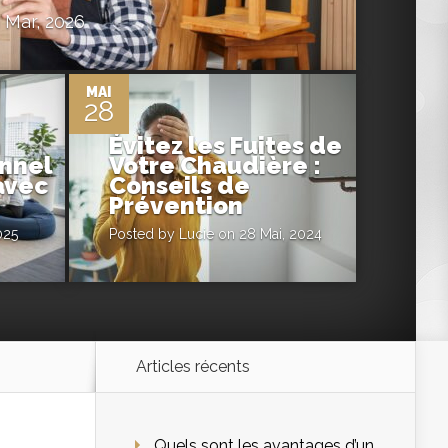
 Mar, 2026
0
MAI
28
n
Évitez les Fuites de
nnel
Votre Chaudière :
avec
Conseils de
r
Prévention
025
Posted by
Lucie
on 28 Mai, 2024
Articles récents
Quels sont les avantages d’un