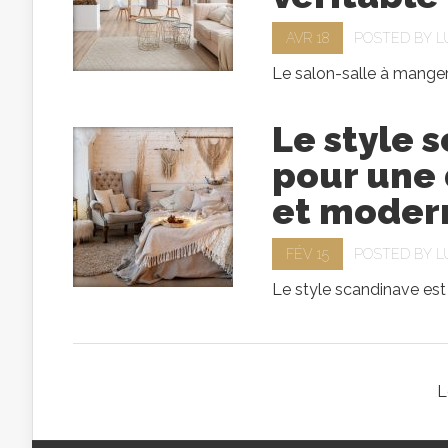
AVR 18
POSTED BY
L
Le salon-salle à mange
Le style 
pour une 
et moder
FÉV 15
POSTED BY
L
Le style scandinave est
L