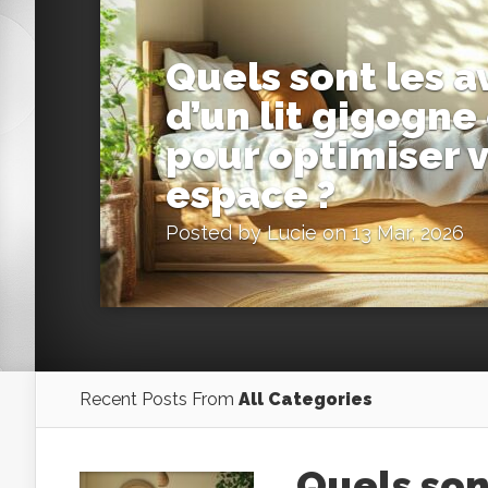
Quels sont les 
d’un lit gigogne
pour optimiser 
espace ?
Posted by
Lucie
on 13 Mar, 2026
Recent Posts From
All Categories
Quels son