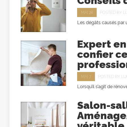
Conseils 
MAI 28
POSTED BY
L
Les dégâts causés par u
Expert en
confier c
professio
MAI 7
POSTED BY
LU
Lorsqu’il s’agit de rénove
Salon-sal
Aménagez
véritable