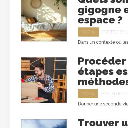
gigogne e
espace ?
MAR 13
POSTED BY
L
Dans un contexte où les
Procéder 
étapes es
méthode
MAR 9
POSTED BY
L
Donner une seconde vie 
Trouver u