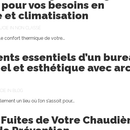
 pour vos besoins en
 et climatisation
UCIE
IN
NON CLASSÉ
r le confort thermique de votre...
nts essentiels d’un bur
el et esthétique avec ar
r
CIE
IN
BLOG
ement un lieu où l’on s’assoit pour...
s Fuites de Votre Chaudièr