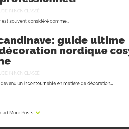
UCIE
IN
NON CLASSÉ
r est souvent considéré comme...
scandinave: guide ultime
décoration nordique cos
ne
UCIE
IN
NON CLASSÉ
 devenu un incontournable en matière de décoration...
oad More Posts