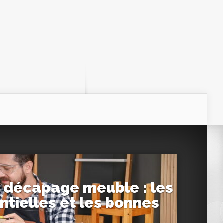
 décapage meuble : les
ntielles et les bonnes