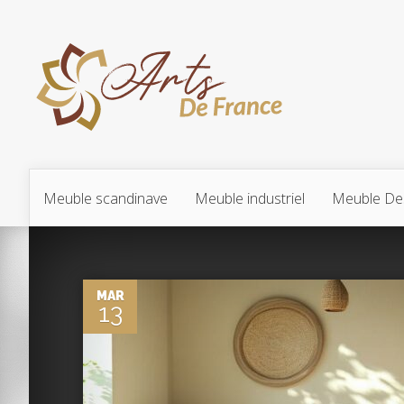
Meuble scandinave
Meuble industriel
Meuble De
0
MAR
13