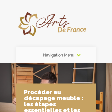
Navigation Menu
Procéder au
décapage meuble :
les étapes
essentielles et les